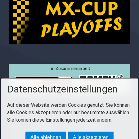
Datenschutzeinstellungen
Auf dieser Website werden Cookies genutzt. Sie können
alle Cookies akzeptieren oder nur bestimmte auswählen.
Sie können diese Einstellungen jederzeit ändern.
Startseite
Kontakt
Impressum
© 2014 ADAC NORDRHEIN MX-CUP
Alle ablehnen
Alle akzeptieren